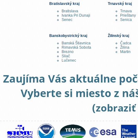
Bratislavský kraj
Trnavský kraj
Bratislava
Trnava
Ivanka Pri Dunaji
Prieštany
Senec
Senica
Banskobystrický kraj
Žilinský kraj
Banská Štiavnica
Čadca
Rimavská Sobota
Žilina
Brezno
Martin
Sliač
Lučenec
Zaujíma Vás aktuálne poča
Vyberte si miesto z ná
(
zobraziť