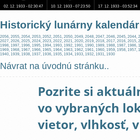
02. 12. 1933 - 02:30:47
10. 12. 1933 - 07:23:50
17. 12. 1933 - 03:52:34
Historický lunárny kalendár
2056
,
2055
,
2054
,
2053
,
2052
,
2051
,
2050
,
2049
,
2048
,
2047
,
2046
,
2045
,
2044
,
2027
,
2026
,
2025
,
2024
,
2023
,
2022
,
2021
,
2020
,
2019
,
2018
,
2017
,
2016
,
2015
,
1998
,
1997
,
1996
,
1995
,
1994
,
1993
,
1992
,
1991
,
1990
,
1989
,
1988
,
1987
,
1986
,
1969
,
1968
,
1967
,
1966
,
1965
,
1964
,
1963
,
1962
,
1961
,
1960
,
1959
,
1958
,
1957
,
1940
,
1939
,
1938
,
1937
,
1936
,
1935
,
1934
,
1933
,
1932
,
1931
,
1930
Návrat na úvodnú stránku..
Pozrite si aktuál
vo vybraných loka
vietor, vlhkosť, vi