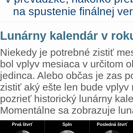
na spustenie finálnej v
Lunárny kalendár v rok
Niekedy je potrebné zistiť mes
bol vplyv mesiaca v určitom o
jedinca. Alebo občas je zas p
zistiť aký ešte len bude vplyv
pozrieť historický lunárny ka
Momentálne sa zobrazuje luná
Prvá štvrť
Spln
Posledná štvrť